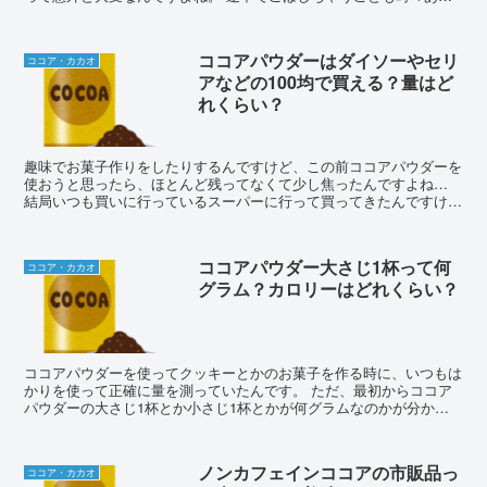
ますし、密封するために袋についているチャックの部分に...
ココアパウダーはダイソーやセリ
ココア・カカオ
アなどの100均で買える？量はど
れくらい？
趣味でお菓子作りをしたりするんですけど、この前ココアパウダーを
使おうと思ったら、ほとんど残ってなくて少し焦ったんですよね…
結局いつも買いに行っているスーパーに行って買ってきたんですけ
ど、この時に、ココアパウダーって100均にも売ってたり...
ココアパウダー大さじ1杯って何
ココア・カカオ
グラム？カロリーはどれくらい？
ココアパウダーを使ってクッキーとかのお菓子を作る時に、いつもは
かりを使って正確に量を測っていたんです。 ただ、最初からココア
パウダーの大さじ1杯とか小さじ1杯とかが何グラムなのかが分かっ
ていれば、わざわざ毎回はかりで重さを測らなくてもいい...
ノンカフェインココアの市販品っ
ココア・カカオ