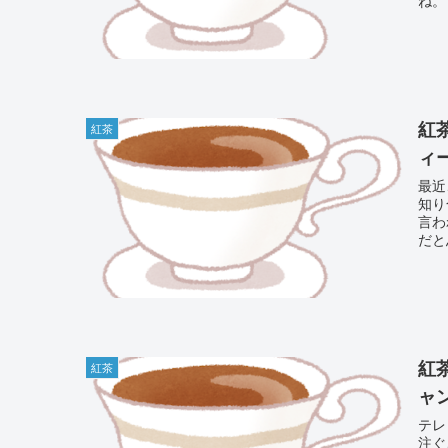
紅
紅茶
ィ
最近
知り
言われたんです。
だと
紅
紅茶
ャ
テレ
注ぐことあ