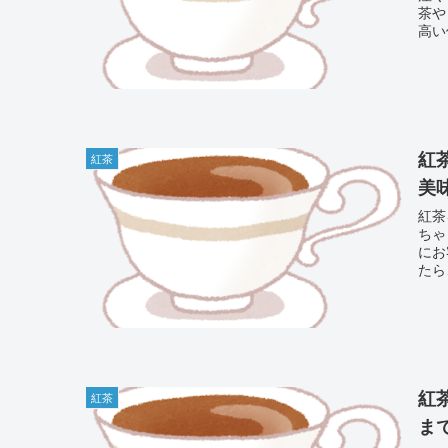
茶やコ
高い
紅
紅茶
美
紅茶
ちゃ
にお
たら
紅
紅茶
ま