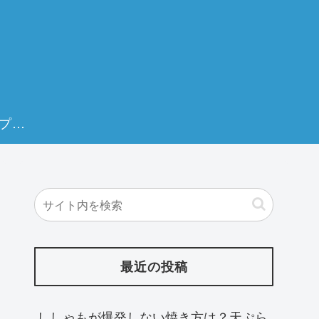
。
プラ
シー
最近の投稿
ししゃもが爆発しない焼き方は？天ぷら