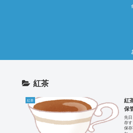
紅茶
紅
紅茶
保
先日
存す
保存