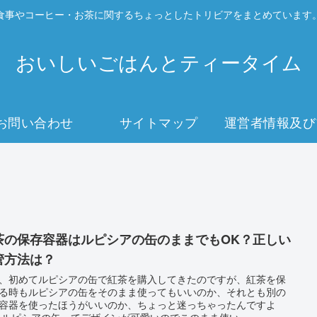
食事やコーヒー・お茶に関するちょっとしたトリビアをまとめています
おいしいごはんとティータイム
お問い合わせ
サイトマップ
運営者情報及び
イバシーポリ
茶の保存容器はルピシアの缶のままでもOK？正しい
管方法は？
、初めてルピシアの缶で紅茶を購入してきたのですが、紅茶を保
る時もルピシアの缶をそのまま使ってもいいのか、それとも別の
容器を使ったほうがいいのか、ちょっと迷っちゃったんですよ
ね。 ルピシアの缶ってデザインが可愛いのでこのまま使い...