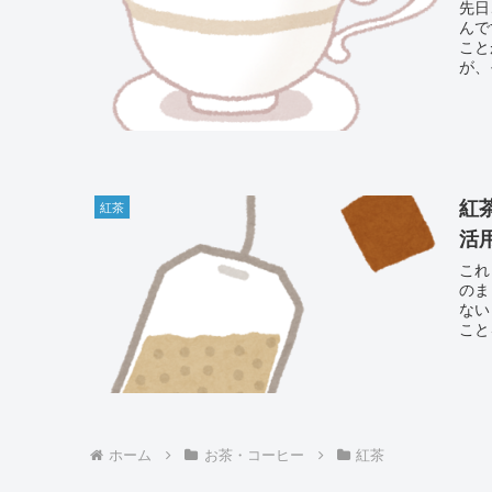
先日
んです。 そしたら、紅茶の茶葉
ことが書
が、
紅
紅茶
活
これ
のまま
ない
ホーム
お茶・コーヒー
紅茶